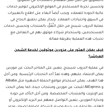
بالتسويق من خلال نشر الاهتمام بالمنتجات في الأسواق،
وتحسين تجربة المستخدم في الموقع الإلكتروني لتوفير خدمات
عالية الجودة للعملاء. ويجب أيضاً البقاء على اطلاع بالتغييرات
في السوق واحتياجات العملاء. بإيجاز، يمكن تحقيق النجاح في
عملية الدروب شيبنج من خلال التَّفْرُّد بالمنتجات وتحسين خدمات
المستخدمين، واستخدام شركاء موثوق بهم في التعامل مع
تحديات هذه العملية بطريقة فعالة.
كيف يمكن العثور على مزودين موثوقين لخدمة الشحن
المباشر؟
في عملية الدروب شيبينج، يتعين على المتاجر البحث عن موردين
يمكن الاعتماد عليهم، وهذه تعدّ أحد التحديات الرئيسية. ومن أجل
هذا الهدف، يمكن استخدام مواقع الجملة الشهيرة مثل Alibaba
و AliExpress للبحث عن موردين ومنتجات جيدة، كما يمكن البحث
عبر الإنترنت والمنتديات المخصصة. ومن أجل التأكد من جودة
وجدارة الموردين، يتعين التواصل معهم عبر البريد الإلكتروني أو
الهاتف والتحقق من جدية وصدق الشركة، إضافة لضمان وجود